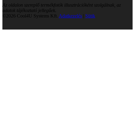
Az oldalon szereplő termékfotók illusztrációként szolgálnak, az
adatok tájékoztató jellegűek.
©2026 Cool4U Systems Kft.
Adatkezelés
|
Sütik