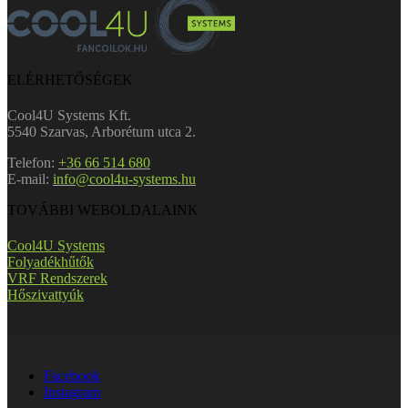
ELÉRHETŐSÉGEK
Cool4U Systems Kft.
5540 Szarvas, Arborétum utca 2.
Telefon:
+36 66 514 680
E-mail:
info@cool4u-systems.hu
TOVÁBBI WEBOLDALAINK
Cool4U Systems
Folyadékhűtők
VRF Rendszerek
Hőszivattyúk
Facebook
Instagram