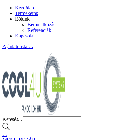
Kezdőlap
Termékeink
Rólunk
Bemutatkozás
Referenciák
Kapcsolat
Ajánlati lista
…
Keresés...
…
MENÜ
BEZÁR