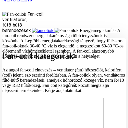
Fan-coil
ventilátoros,
fűtő-hűtő
berendezések
Energiamegtakarítás
A
fan-coil rendszer energiatakarékossága több tényezőnek is
köszönhető. Legfőbb energiatakarékossági tényező, hogy fűtéskor a
fan-coil-oknak 30-40 °C víz is elegendő, a megszokott 60-80 °C-os
előremenő vízhőmérséklettel szemben. A fan-coil alacsonyabb
Fan-coil kategóriák
hőmérsékletű víz mellett is gyorsan felfűti a helyiséget.
Az angol fan-coil elnevezés – ventilátor (fan) hőcserélőt, kalorifert
(coil) jelent, szó szerinti fordításban. A fan-coilok olyan, ventilátoros
fűtő-hűtő berendezések, amelyek hőhordozó közege víz, nem R410
vagy R32 hűtőközeg. Fan-coil kategóriák között megtalálja
népszerű termékeinket. Kérje árajánlatunkat!