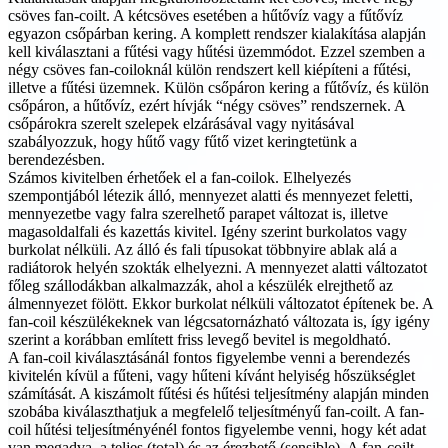
csöves fan-coilt. A kétcsöves esetében a hűtővíz vagy a fűtővíz
egyazon csőpárban kering. A komplett rendszer kialakítása alapján
kell kiválasztani a fűtési vagy hűtési üzemmódot. Ezzel szemben a
négy csöves fan-coiloknál külön rendszert kell kiépíteni a fűtési,
illetve a fűtési üzemnek. Külön csőpáron kering a fűtővíz, és külön
csőpáron, a hűtővíz, ezért hívják “négy csöves” rendszernek. A
csőpárokra szerelt szelepek elzárásával vagy nyitásával
szabályozzuk, hogy hűtő vagy fűtő vizet keringtetünk a
berendezésben.
Számos kivitelben érhetőek el a fan-coilok. Elhelyezés
szempontjából létezik álló, mennyezet alatti és mennyezet feletti,
mennyezetbe vagy falra szerelhető parapet változat is, illetve
magasoldalfali és kazettás kivitel. Igény szerint burkolatos vagy
burkolat nélküli. Az álló és fali típusokat többnyire ablak alá a
radiátorok helyén szokták elhelyezni. A mennyezet alatti változatot
főleg szállodákban alkalmazzák, ahol a készülék elrejthető az
álmennyezet fölött. Ekkor burkolat nélküli változatot építenek be. A
fan-coil készülékeknek van légcsatornázható változata is, így igény
szerint a korábban említett friss levegő bevitel is megoldható.
A fan-coil kiválasztásánál fontos figyelembe venni a berendezés
kivitelén kívül a fűteni, vagy hűteni kívánt helyiség hőszükséglet
számítását. A kiszámolt fűtési és hűtési teljesítmény alapján minden
szobába kiválaszthatjuk a megfelelő teljesítményű fan-coilt. A fan-
coil hűtési teljesítményénél fontos figyelembe venni, hogy két adat
van megadva, a teljes (total) és az érezhető (sensible). A fan-coilt