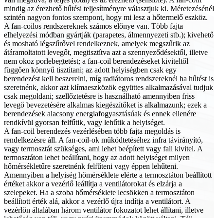
mindig az érezhető hűtési teljesítményre választjuk ki. Méretezésénél
szintén nagyon fontos szempont, hogy mi lesz a hőtermelő eszköz.
A fan-coilos rendszereknek számos előnye van. Több fajta
elhelyezési módban gyártják (parapetes, álmennyezeti stb.); kivehető
és mosható légszűrővel rendelkeznek, amelyek megszűrik az
átáramoltatott levegőt, megtisztítva azt a szennyeződésektől, illetve
nem okoz porlebegtetést; a fan-coil berendezéseket kiviteltől
függően könnyű tisztítani; az adott helyiségben csak egy
berendezést kell beszerelni, míg radiátoros rendszereknél ha hűtést is
szeretnénk, akkor azt klímaeszközök együttes alkalmazásával tudjuk
csak megoldani; szellőztetésre is használható amennyiben friss
levegő bevezetésére alkalmas kiegészítőket is alkalmazunk; ezek a
berendezések alacsony energiafogyasztásúak és ennek ellenére
rendkívül gyorsan felfűtik, vagy lehűtik a helyiséget.
A fan-coil berendezés vezérlésében több fajta megoldás is
rendelkezésre áll. A fan-coil-ok működtetéséhez infra távirányító,
vagy termosztát szükséges, ami lehet beépített vagy fali kivitel. A
termosztáton lehet beállítani, hogy az adott helyiséget milyen
hőmérsékletűre szeretnénk felfűteni vagy éppen lehűteni.
Amennyiben a helyiség hőmérséklete elérte a termosztáton beállított
értéket akkor a vezérlő leállítja a ventilátorokat és elzárja a
szelepeket. Ha a szoba hőmérséklete lecsökken a termosztáton
beállított érték alá, akkor a vezérlő újra indítja a ventilátort. A
vezérlőn általában három ventilátor fokozatot lehet állítani, illetve