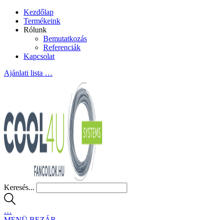
Kezdőlap
Termékeink
Rólunk
Bemutatkozás
Referenciák
Kapcsolat
Ajánlati lista
…
Keresés...
…
MENÜ
BEZÁR