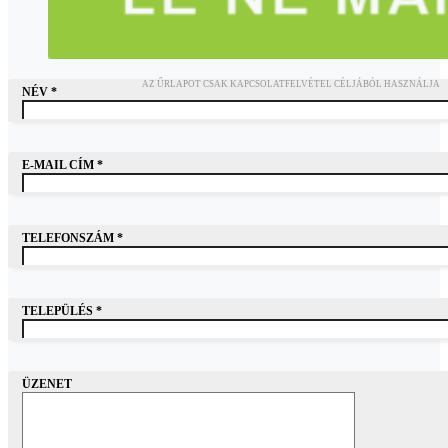
AZ ŰRLAPOT CSAK KAPCSOLATFELVÉTEL CÉLJÁBÓL HASZNÁLJA
NÉV *
E-MAIL CÍM *
TELEFONSZÁM *
TELEPÜLÉS *
ÜZENET