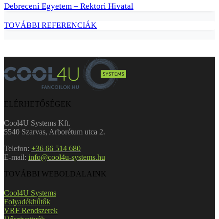
Debreceni Egyetem – Rektori Hivatal
TOVÁBBI REFERENCIÁK
ELÉRHETŐSÉGEK
Cool4U Systems Kft.
5540 Szarvas, Arborétum utca 2.
Telefon:
+36 66 514 680
E-mail:
info@cool4u-systems.hu
TOVÁBBI WEBOLDALAINK
Cool4U Systems
Folyadékhűtők
VRF Rendszerek