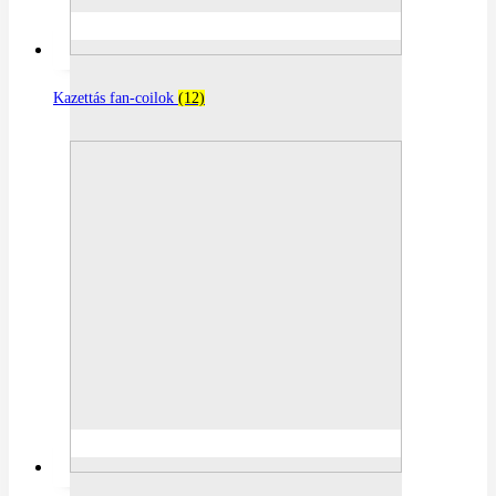
Kazettás fan-coilok
(12)