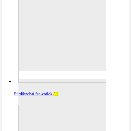
Fürdőszobai fan-coilok
(1)