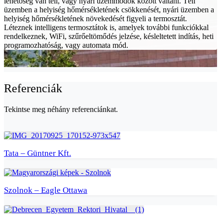
lehetőség van téli, vagy nyári üzemmódok között váltani. Téli
üzemben a helyiség hőmérsékletének csökkenését, nyári üzemben a
helyiség hőmérsékletének növekedését figyeli a termosztát.
Léteznek intelligens termosztátok is, amelyek további funkciókkal
rendelkeznek, WiFi, szűrőeltömődés jelzése, késleltetett indítás, heti
programozhatóság, vagy automata mód.
Referenciák
Tekintse meg néhány referenciánkat.
Tata – Güntner Kft.
Szolnok – Eagle Ottawa