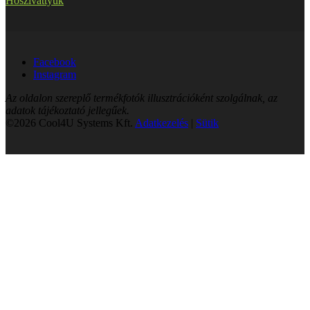
Hőszivattyúk
Facebook
Instagram
Az oldalon szereplő termékfotók illusztrációként szolgálnak, az
adatok tájékoztató jellegűek.
©2026 Cool4U Systems Kft.
Adatkezelés
|
Sütik