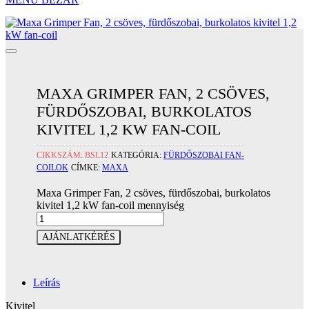
MAXA GRIMPER FAN, 2 CSÖVES,
FÜRDŐSZOBAI, BURKOLATOS
KIVITEL 1,2 KW FAN-COIL
CIKKSZÁM:
BSL12
KATEGÓRIA:
FÜRDŐSZOBAI FAN-
COILOK
CÍMKE:
MAXA
Maxa Grimper Fan, 2 csöves, fürdőszobai, burkolatos
kivitel 1,2 kW fan-coil mennyiség
AJÁNLATKÉRÉS
Leírás
Kivitel