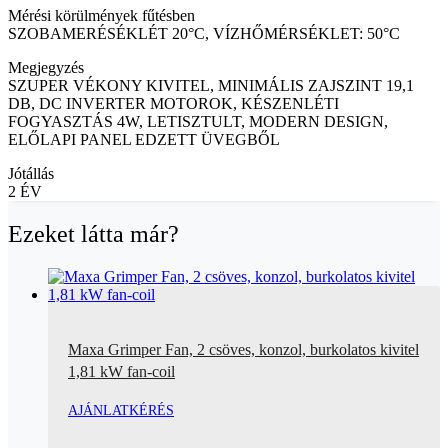
Mérési körülmények fűtésben
SZOBAMERÉSÉKLÉT 20°C, VÍZHŐMÉRSÉKLET: 50°C
Megjegyzés
SZUPER VÉKONY KIVITEL, MINIMÁLIS ZAJSZINT 19,1
DB, DC INVERTER MOTOROK, KÉSZENLÉTI
FOGYASZTÁS 4W, LETISZTULT, MODERN DESIGN,
ELŐLAPI PANEL EDZETT ÜVEGBŐL
Jótállás
2 ÉV
Ezeket látta már?
Maxa Grimper Fan, 2 csöves, konzol, burkolatos kivitel
1,81 kW fan-coil
AJÁNLATKÉRÉS