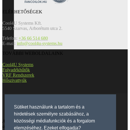
ELÉRHETŐSÉGEK
Cool4U Systems Kft.
5540 Szarvas, Arborétum utca 2.
Telefon:
+36 66 514 680
E-mail:
info@cool4u-systems.hu
TOVÁBBI WEBOLDALAINK
Cool4U Systems
Folyadékhűtők
VRF Rendszerek
Hőszivattyúk
Facebook
Sütiket használunk a tartalom és a
Instagram
hirdetések személyre szabásához, a
közösségi médiafunkciók és a forgalom
Az oldalon szereplő termékfotók illusztrációként szolgálnak, az
adatok tájékoztató jellegűek.
elemzéséhez. Ezeket elfogadja?