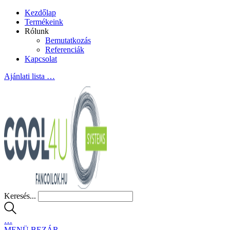
Kezdőlap
Termékeink
Rólunk
Bemutatkozás
Referenciák
Kapcsolat
Ajánlati lista
…
Keresés...
…
MENÜ
BEZÁR