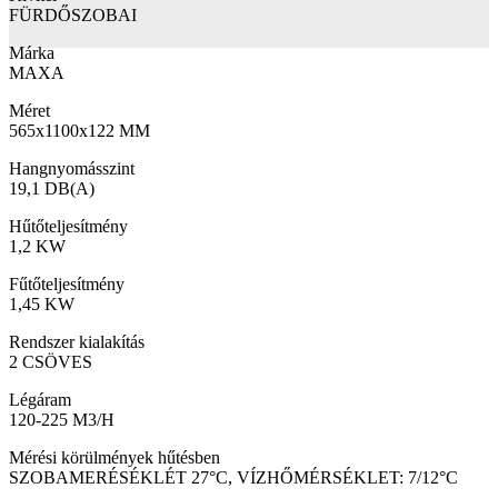
FÜRDŐSZOBAI
Márka
MAXA
Méret
565x1100x122 MM
Hangnyomásszint
19,1 DB(A)
Hűtőteljesítmény
1,2 KW
Fűtőteljesítmény
1,45 KW
Rendszer kialakítás
2 CSÖVES
Légáram
120-225 M3/H
Mérési körülmények hűtésben
SZOBAMERÉSÉKLÉT 27°C, VÍZHŐMÉRSÉKLET: 7/12°C