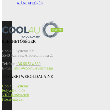
AJÁNLATKÉRÉS
ELÉRHETŐSÉGEK
Cool4U Systems Kft.
5540 Szarvas, Arborétum utca 2.
Telefon:
+36 66 514 680
E-mail:
info@cool4u-systems.hu
TOVÁBBI WEBOLDALAINK
Cool4U Systems
Folyadékhűtők
VRF Rendszerek
Hőszivattyúk