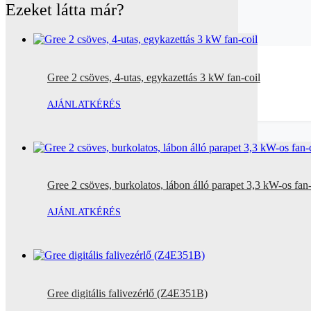
Ezeket látta már?
Gree 2 csöves, 4-utas, egykazettás 3 kW fan-coil
AJÁNLATKÉRÉS
Gree 2 csöves, burkolatos, lábon álló parapet 3,3 kW-os fan-
AJÁNLATKÉRÉS
Gree digitális falivezérlő (Z4E351B)