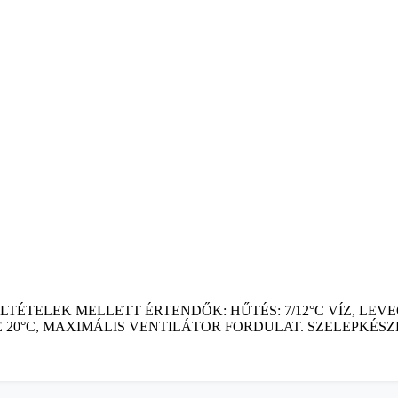
TÉTELEK MELLETT ÉRTENDŐK: HŰTÉS: 7/12°C VÍZ, LEV
E 20°C, MAXIMÁLIS VENTILÁTOR FORDULAT. SZELEPKÉS