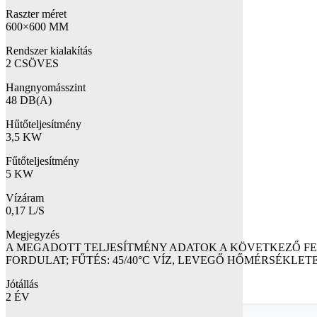
Raszter méret
600×600 MM
Rendszer kialakítás
2 CSÖVES
Hangnyomásszint
48 DB(A)
Hűtőteljesítmény
3,5 KW
Fűtőteljesítmény
5 KW
Vízáram
0,17 L/S
Megjegyzés
A MEGADOTT TELJESÍTMÉNY ADATOK A KÖVETKEZŐ FEL
FORDULAT; FŰTÉS: 45/40°C VÍZ, LEVEGŐ HŐMÉRSÉKLET
Jótállás
2 ÉV