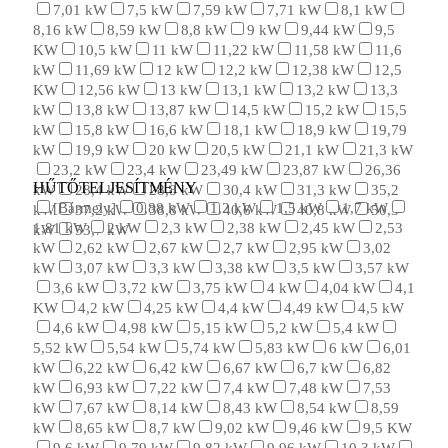
7,01 kW
7,5 kW
7,59 kW
7,71 kW
8,1 kW
8,16 kW
8,59 kW
8,8 kW
9 kW
9,44 kW
9,5
KW
10,5 kW
11 kW
11,22 kW
11,58 kW
11,6
kW
11,69 kW
12 kW
12,2 kW
12,38 kW
12,5
KW
12,56 kW
13 kW
13,1 kW
13,2 kW
13,3
kW
13,8 kW
13,87 kW
14,5 kW
15,2 kW
15,5
kW
15,8 kW
16,6 kW
18,1 kW
18,9 kW
19,79
kW
19,9 kW
20 kW
20,5 kW
21,1 kW
21,3 kW
23,2 kW
23,4 kW
23,49 kW
23,87 kW
26,36
HŰTŐTELJESÍTMÉNY
kW
28,4 kW
28,8 kW
30,4 kW
31,3 kW
35,2
[Bármely]
0,88 kW
1,2 kW
1,5 kW
1,7 kW
kW
37,2 kW
38,8 kW
40,6 kW
40,8 kW
50,3
1,81 kW
2 kW
2,3 kW
2,38 kW
2,45 kW
2,53
kW
53,7 kW
kW
2,62 kW
2,67 kW
2,7 kW
2,95 kW
3,02
kW
3,07 kW
3,3 kW
3,38 kW
3,5 kW
3,57 kW
3,6 kW
3,72 kW
3,75 kW
4 kW
4,04 kW
4,1
KW
4,2 kW
4,25 kW
4,4 kW
4,49 kW
4,5 kW
4,6 kW
4,98 kW
5,15 kW
5,2 kW
5,4 kW
5,52 kW
5,54 kW
5,74 kW
5,83 kW
6 kW
6,01
kW
6,22 kW
6,42 kW
6,67 kW
6,7 kW
6,82
kW
6,93 kW
7,22 kW
7,4 kW
7,48 kW
7,53
kW
7,67 kW
8,14 kW
8,43 kW
8,54 kW
8,59
kW
8,65 kW
8,7 kW
9,02 kW
9,46 kW
9,5 KW
9,6 kW
9,79 kW
9,82 kW
9,96 kW
10,3 kW