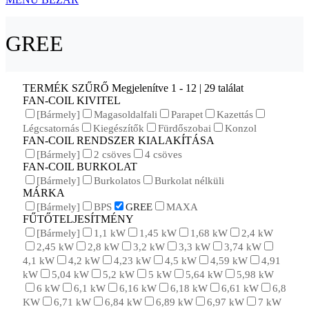
GREE
TERMÉK SZŰRŐ
Megjelenítve 1 - 12 | 29 találat
FAN-COIL KIVITEL
[Bármely]
Magasoldalfali
Parapet
Kazettás
Légcsatornás
Kiegészítők
Fürdőszobai
Konzol
FAN-COIL RENDSZER KIALAKÍTÁSA
[Bármely]
2 csöves
4 csöves
FAN-COIL BURKOLAT
[Bármely]
Burkolatos
Burkolat nélküli
MÁRKA
[Bármely]
BPS
GREE
MAXA
FŰTŐTELJESÍTMÉNY
[Bármely]
1,1 kW
1,45 kW
1,68 kW
2,4 kW
2,45 kW
2,8 kW
3,2 kW
3,3 kW
3,74 kW
4,1 kW
4,2 kW
4,23 kW
4,5 kW
4,59 kW
4,91
kW
5,04 kW
5,2 kW
5 kW
5,64 kW
5,98 kW
6 kW
6,1 kW
6,16 kW
6,18 kW
6,61 kW
6,8
KW
6,71 kW
6,84 kW
6,89 kW
6,97 kW
7 kW