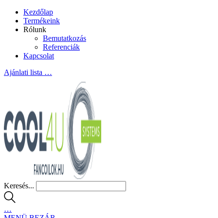
Kezdőlap
Termékeink
Rólunk
Bemutatkozás
Referenciák
Kapcsolat
Ajánlati lista
…
Keresés...
…
MENÜ
BEZÁR