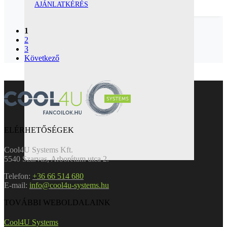
AJÁNLATKÉRÉS
1
2
3
Következő
ELÉRHETŐSÉGEK
Cool4U Systems Kft.
5540 Szarvas, Arborétum utca 2.
Telefon:
+36 66 514 680
E-mail:
info@cool4u-systems.hu
TOVÁBBI WEBOLDALAINK
Cool4U Systems