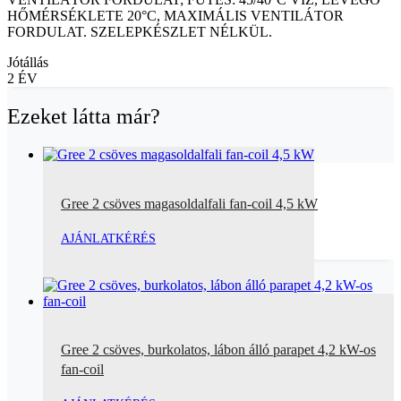
HŐMÉRSÉKLETE 20°C, MAXIMÁLIS VENTILÁTOR
FORDULAT. SZELEPKÉSZLET NÉLKÜL.
Jótállás
2 ÉV
Ezeket látta már?
Gree 2 csöves magasoldalfali fan-coil 4,5 kW
AJÁNLATKÉRÉS
Gree 2 csöves, burkolatos, lábon álló parapet 4,2 kW-os
fan-coil