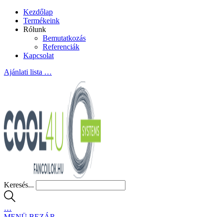
Kezdőlap
Termékeink
Rólunk
Bemutatkozás
Referenciák
Kapcsolat
Ajánlati lista
…
Keresés...
…
MENÜ
BEZÁR