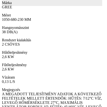
Márka
GREE
Méret
1050-680-230 MM
Hangnyomásszint
38 DB(A)
Rendszer kialakítás
2 CSÖVES
Hűtőteljesítmény
2,6 KW
Fűtőteljesítmény
2,6 KW
Vízáram
0,13 L/S
Megjegyzés
A MEGADOTT TELJESÍTMÉNY ADATOK A KÖVETKEZŐ
FELTÉTELEK MELLETT ÉRTENDŐK: HŰTÉS: 7/12°C VÍZ,
LEVEGŐ HŐMÉRSÉKLETE 27°C, MAXIMÁLIS
VENTILÁTOR FORDULAT; FŰTÉS: 45/40°C VÍZ, LEVEGŐ