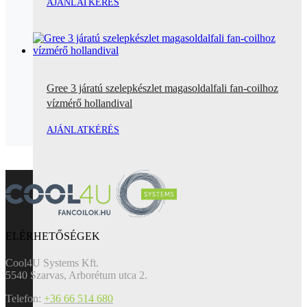
AJÁNLATKÉRÉS
Gree 3 járatú szelepkészlet magasoldalfali fan-coilhoz
vízmérő hollandival
AJÁNLATKÉRÉS
ELÉRHETŐSÉGEK
Cool4U Systems Kft.
5540 Szarvas, Arborétum utca 2.
Telefon:
+36 66 514 680