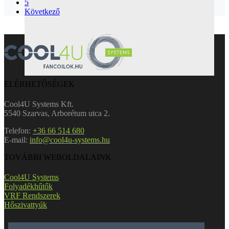
5
Következő
ELÉRHETŐSÉGEK
Cool4U Systems Kft.
5540 Szarvas, Arborétum utca 2.
Telefon:
+36 66 514 680
E-mail:
info@cool4u-systems.hu
TOVÁBBI WEBOLDALAINK
Cool4U Systems
Folyadékhűtők
VRF Rendszerek
Hőszivattyúk