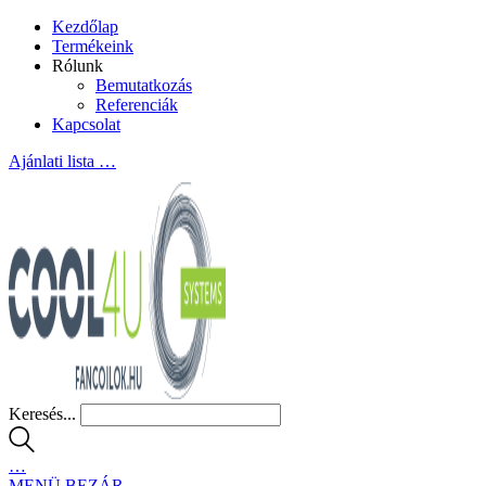
Kezdőlap
Termékeink
Rólunk
Bemutatkozás
Referenciák
Kapcsolat
Ajánlati lista
…
Keresés...
…
MENÜ
BEZÁR