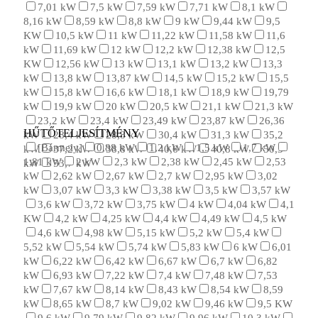
7,01 kW
7,5 kW
7,59 kW
7,71 kW
8,1 kW
8,16 kW
8,59 kW
8,8 kW
9 kW
9,44 kW
9,5
KW
10,5 kW
11 kW
11,22 kW
11,58 kW
11,6
kW
11,69 kW
12 kW
12,2 kW
12,38 kW
12,5
KW
12,56 kW
13 kW
13,1 kW
13,2 kW
13,3
kW
13,8 kW
13,87 kW
14,5 kW
15,2 kW
15,5
kW
15,8 kW
16,6 kW
18,1 kW
18,9 kW
19,79
kW
19,9 kW
20 kW
20,5 kW
21,1 kW
21,3 kW
23,2 kW
23,4 kW
23,49 kW
23,87 kW
26,36
HŰTŐTELJESÍTMÉNY
kW
28,4 kW
28,8 kW
30,4 kW
31,3 kW
35,2
[Bármely]
0,88 kW
1,2 kW
1,5 kW
1,7 kW
kW
37,2 kW
38,8 kW
40,6 kW
40,8 kW
50,3
1,81 kW
2 kW
2,3 kW
2,38 kW
2,45 kW
2,53
kW
53,7 kW
kW
2,62 kW
2,67 kW
2,7 kW
2,95 kW
3,02
kW
3,07 kW
3,3 kW
3,38 kW
3,5 kW
3,57 kW
3,6 kW
3,72 kW
3,75 kW
4 kW
4,04 kW
4,1
KW
4,2 kW
4,25 kW
4,4 kW
4,49 kW
4,5 kW
4,6 kW
4,98 kW
5,15 kW
5,2 kW
5,4 kW
5,52 kW
5,54 kW
5,74 kW
5,83 kW
6 kW
6,01
kW
6,22 kW
6,42 kW
6,67 kW
6,7 kW
6,82
kW
6,93 kW
7,22 kW
7,4 kW
7,48 kW
7,53
kW
7,67 kW
8,14 kW
8,43 kW
8,54 kW
8,59
kW
8,65 kW
8,7 kW
9,02 kW
9,46 kW
9,5 KW
9,6 kW
9,79 kW
9,82 kW
9,96 kW
10,3 kW