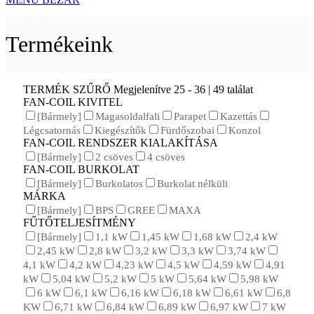
Termékeink
TERMÉK SZŰRŐ
Megjelenítve 25 - 36 | 49 találat
FAN-COIL KIVITEL
[Bármely]
Magasoldalfali
Parapet
Kazettás
Légcsatornás
Kiegészítők
Fürdőszobai
Konzol
FAN-COIL RENDSZER KIALAKÍTÁSA
[Bármely]
2 csöves
4 csöves
FAN-COIL BURKOLAT
[Bármely]
Burkolatos
Burkolat nélküli
MÁRKA
[Bármely]
BPS
GREE
MAXA
FŰTŐTELJESÍTMÉNY
[Bármely]
1,1 kW
1,45 kW
1,68 kW
2,4 kW
2,45 kW
2,8 kW
3,2 kW
3,3 kW
3,74 kW
4,1 kW
4,2 kW
4,23 kW
4,5 kW
4,59 kW
4,91
kW
5,04 kW
5,2 kW
5 kW
5,64 kW
5,98 kW
6 kW
6,1 kW
6,16 kW
6,18 kW
6,61 kW
6,8
KW
6,71 kW
6,84 kW
6,89 kW
6,97 kW
7 kW