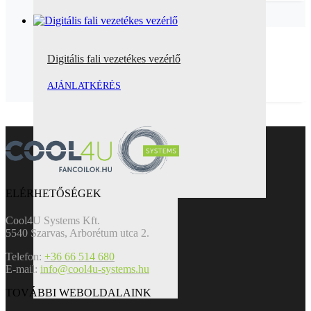
Digitális fali vezetékes vezérlő
AJÁNLATKÉRÉS
ELÉRHETŐSÉGEK
Cool4U Systems Kft.
5540 Szarvas, Arborétum utca 2.
Telefon:
+36 66 514 680
E-mail:
info@cool4u-systems.hu
TOVÁBBI WEBOLDALAINK