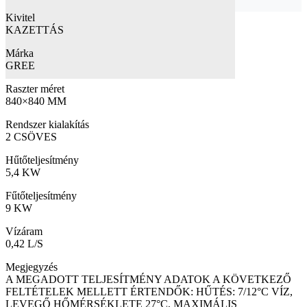
Kivitel
KAZETTÁS
Márka
GREE
Raszter méret
840×840 MM
Rendszer kialakítás
2 CSÖVES
Hűtőteljesítmény
5,4 KW
Fűtőteljesítmény
9 KW
Vízáram
0,42 L/S
Megjegyzés
A MEGADOTT TELJESÍTMÉNY ADATOK A KÖVETKEZŐ
FELTÉTELEK MELLETT ÉRTENDŐK: HŰTÉS: 7/12°C VÍZ,
LEVEGŐ HŐMÉRSÉKLETE 27°C, MAXIMÁLIS