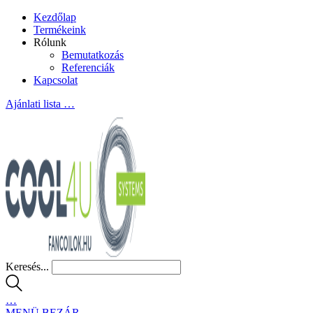
Kezdőlap
Termékeink
Rólunk
Bemutatkozás
Referenciák
Kapcsolat
Ajánlati lista
…
Keresés...
…
MENÜ
BEZÁR