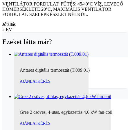
VENTILÁTOR FORDULAT; FŰTÉS: 45/40°C VÍZ, LEVEGŐ
HŐMÉRSÉKLETE 20°C, MAXIMÁLIS VENTILÁTOR
FORDULAT. SZELEPKÉSZLET NÉLKÜL.
Jótállás
2 ÉV
Ezeket látta már?
Antares digitális termosztát (T.009.01)
AJÁNLATKÉRÉS
Gree 2 csöves, 4-utas, egykazettás 4,6 kW fan-coil
AJÁNLATKÉRÉS