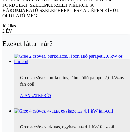
FORDULAT. SZELEPKÉSZLET NÉLKÜL. A
HÁROMJÁRATÚ SZELEP BEÉPÍTÉSE A GÉPEN KÍVÜL
OLDHATÓ MEG.
Jótállás
2 ÉV
Ezeket látta már?
Gree 2 csöves, burkolatos, lábon álló parapet 2,6 kW-os
fan-coil
AJÁNLATKÉRÉS
Gree 4 csöves, 4-utas, egykazettás 4,1 kW fan-coil