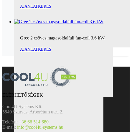
AJÁNLATKÉRÉS
Gree 2 csöves magasoldalfali fan-coil 3,6 kW
AJÁNLATKÉRÉS
ELÉRHETŐSÉGEK
Cool4U Systems Kft.
5540 Szarvas, Arborétum utca 2.
Telefon:
+36 66 514 680
E-mail:
info@cool4u-systems.hu