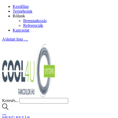
Kezdőlap
Termékeink
Rólunk
Bemutatkozás
Referenciák
Kapcsolat
Ajánlati lista
…
Keresés...
…
MENÜ
BEZÁR