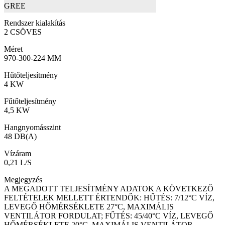
GREE
Rendszer kialakítás
2 CSÖVES
Méret
970-300-224 MM
Hűtőteljesítmény
4 KW
Fűtőteljesítmény
4,5 KW
Hangnyomásszint
48 DB(A)
Vízáram
0,21 L/S
Megjegyzés
A MEGADOTT TELJESÍTMÉNY ADATOK A KÖVETKEZŐ
FELTÉTELEK MELLETT ÉRTENDŐK: HŰTÉS: 7/12°C VÍZ,
LEVEGŐ HŐMÉRSÉKLETE 27°C, MAXIMÁLIS
VENTILÁTOR FORDULAT; FŰTÉS: 45/40°C VÍZ, LEVEGŐ
HŐMÉRSÉKLETE 20°C, MAXIMÁLIS VENTILÁTOR