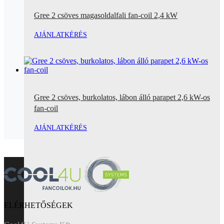
Gree 2 csöves magasoldalfali fan-coil 2,4 kW
AJÁNLATKÉRÉS
Gree 2 csöves, burkolatos, lábon álló parapet 2,6 kW-os
fan-coil
AJÁNLATKÉRÉS
ELÉRHETŐSÉGEK