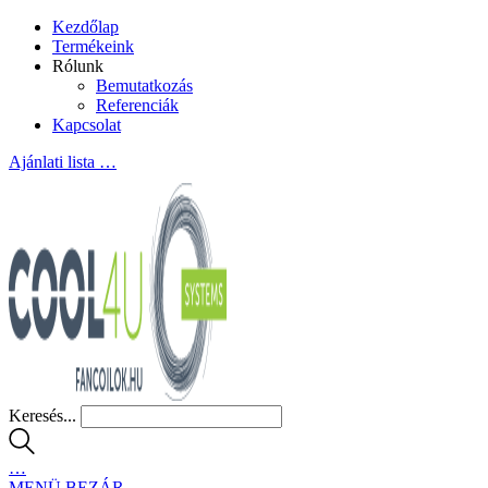
Kezdőlap
Termékeink
Rólunk
Bemutatkozás
Referenciák
Kapcsolat
Ajánlati lista
…
Keresés...
…
MENÜ
BEZÁR