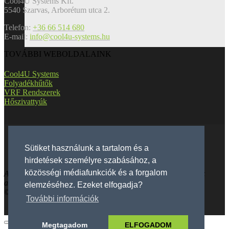
Cool4U Systems Kft.
5540 Szarvas, Arborétum utca 2.
Telefon:
+36 66 514 680
E-mail:
info@cool4u-systems.hu
TOVÁBBI WEBOLDALAINK
Cool4U Systems
Folyadékhűtők
VRF Rendszerek
Hőszivattyúk
Facebook
Sütiket használunk a tartalom és a
Instagram
hirdetések személyre szabásához, a
közösségi médiafunkciók és a forgalom
Az oldalon szereplő termékfotók illusztrációként szolgálnak, az
adatok tájékoztató jellegűek.
elemzéséhez. Ezeket elfogadja?
©2026 Cool4U Systems Kft.
Adatkezelés
|
Sütik
További információk
Megtagadom
ELFOGADOM