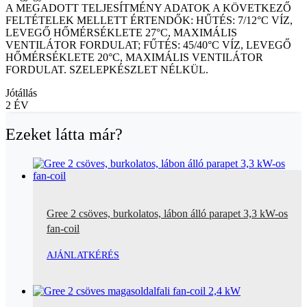
A MEGADOTT TELJESÍTMÉNY ADATOK A KÖVETKEZŐ
FELTÉTELEK MELLETT ÉRTENDŐK: HŰTÉS: 7/12°C VÍZ,
LEVEGŐ HŐMÉRSÉKLETE 27°C, MAXIMÁLIS
VENTILÁTOR FORDULAT; FŰTÉS: 45/40°C VÍZ, LEVEGŐ
HŐMÉRSÉKLETE 20°C, MAXIMÁLIS VENTILÁTOR
FORDULAT. SZELEPKÉSZLET NÉLKÜL.
Jótállás
2 ÉV
Ezeket látta már?
Gree 2 csöves, burkolatos, lábon álló parapet 3,3 kW-os
fan-coil
AJÁNLATKÉRÉS